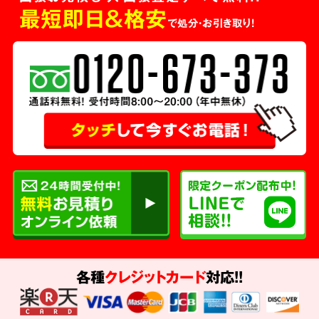
最短即日＆格安
で処分・お引き取り！
各種
クレジットカード
対応!!