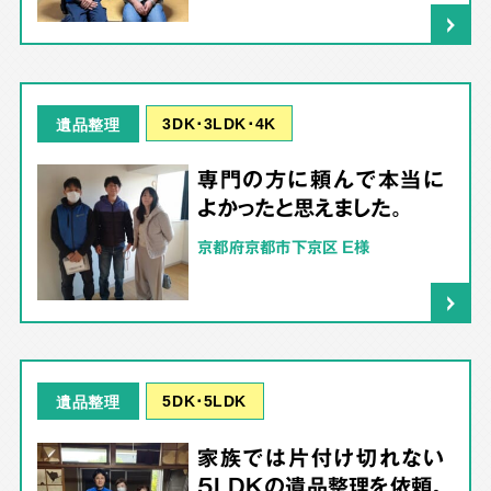
3DK･3LDK･4K
遺品整理
専門の方に頼んで本当に
よかったと思えました。
京都府京都市下京区 E様
5DK･5LDK
遺品整理
家族では片付け切れない
5LDKの遺品整理を依頼。