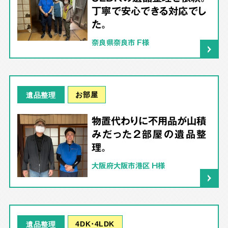
丁寧で安心できる対応でし
た。
奈良県奈良市 F様
お部屋
遺品整理
物置代わりに不用品が山積
みだった2部屋の遺品整
理。
大阪府大阪市港区 H様
4DK･4LDK
遺品整理