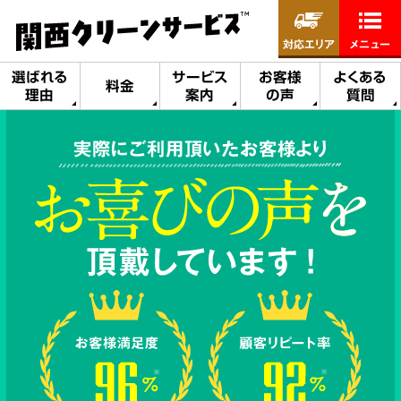
対応エリア
メニュー
選ばれる
サービス
お客様
よくある
料金
理由
案内
の声
質問
実際にご利用頂いたお客様より