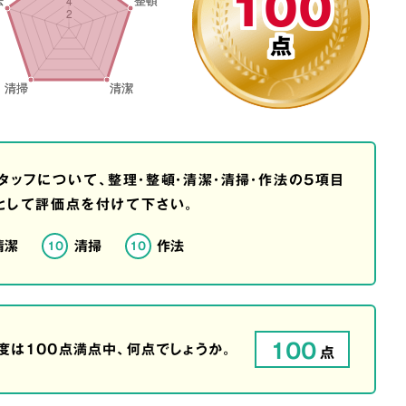
100
点
タッフについて、整理・整頓・清潔・清掃・作法の5項目
として評価点を付けて下さい。
清潔
清掃
作法
10
10
100
は100点満点中、何点でしょうか。
点