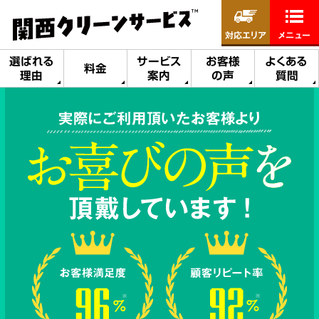
対応エリア
メニュー
選ばれる
サービス
お客様
よくある
料金
理由
案内
の声
質問
実際にご利用頂いたお客様より