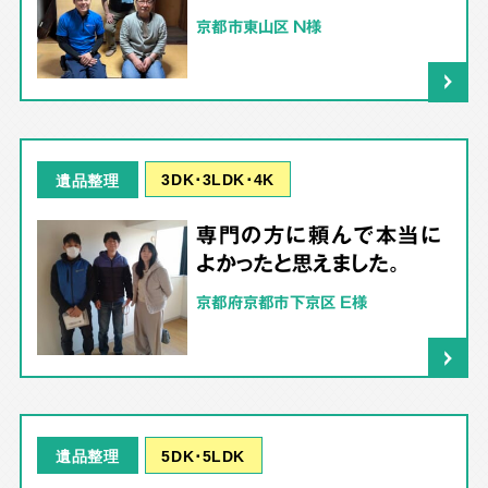
京都市東山区 N様
3DK･3LDK･4K
遺品整理
専門の方に頼んで本当に
よかったと思えました。
京都府京都市下京区 E様
5DK･5LDK
遺品整理