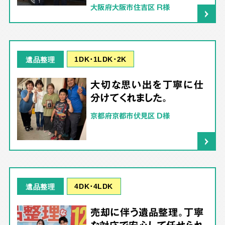
大阪府大阪市住吉区 R様
1DK･1LDK･2K
遺品整理
大切な思い出を丁寧に仕
分けてくれました。
京都府京都市伏見区 D様
4DK･4LDK
遺品整理
売却に伴う遺品整理。丁寧
な対応で安心して任せられ