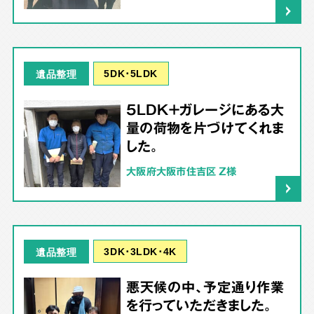
5DK･5LDK
遺品整理
5LDK＋ガレージにある大
量の荷物を片づけてくれま
した。
大阪府大阪市住吉区 Z様
3DK･3LDK･4K
遺品整理
悪天候の中、予定通り作業
を行っていただきました。