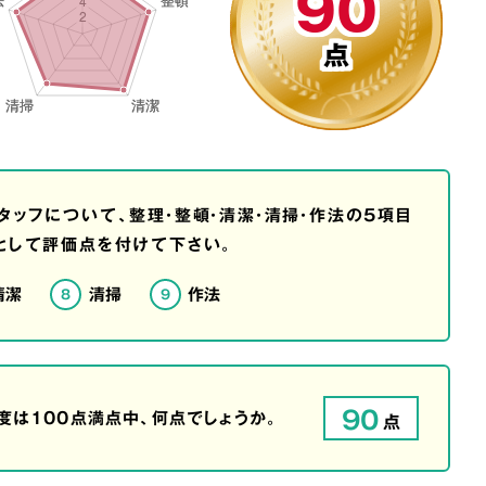
90
点
タッフについて、整理・整頓・清潔・清掃・作法の5項目
として評価点を付けて下さい。
清潔
清掃
作法
8
9
90
は100点満点中、何点でしょうか。
点