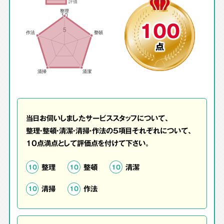
100
点
当日お伺いしましたサービススタッフについて、
整理・整頓・清潔・清掃・作法の5項目それぞれについて、
10点満点として評価点を付けて下さい。
整理
整頓
清潔
10
10
10
清掃
作法
10
10