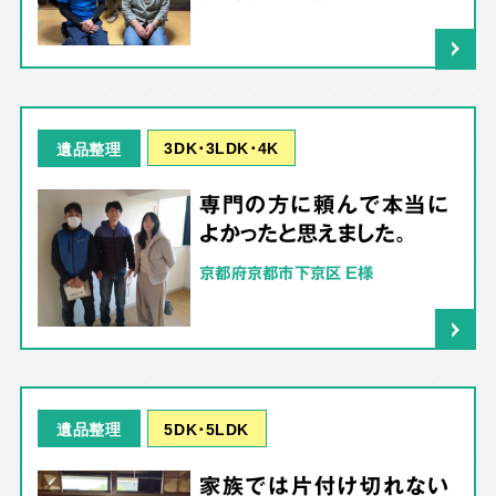
3DK･3LDK･4K
遺品整理
専門の方に頼んで本当に
よかったと思えました。
京都府京都市下京区 E様
5DK･5LDK
遺品整理
家族では片付け切れない