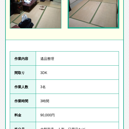
作業内容
遺品整理
間取り
3DK
作業人数
3名
作業時間
3時間
料金
90,000円
処分品
大型家具、人形、日用品など