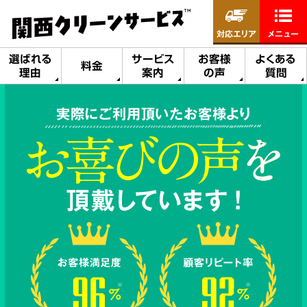
対応エリア
メニュー
選ばれる
サービス
お客様
よくある
料金
理由
案内
の声
質問
実際にご利用頂いたお客様より