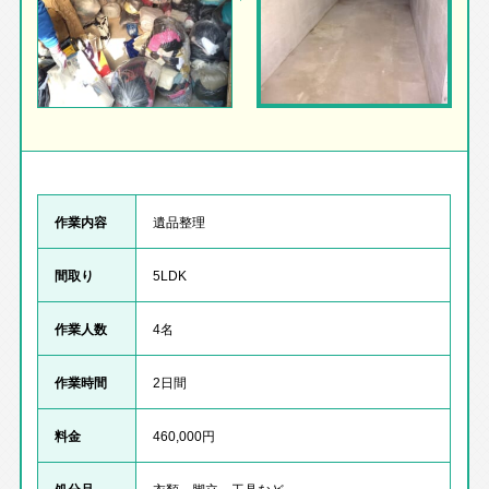
作業内容
遺品整理
間取り
5LDK
作業人数
4名
作業時間
2日間
料金
460,000円
処分品
衣類、脚立、工具など