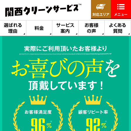
対応エリア
メニュー
選ばれる
サービス
お客様
よくある
料金
理由
案内
の声
質問
実際にご利用頂いたお客様より