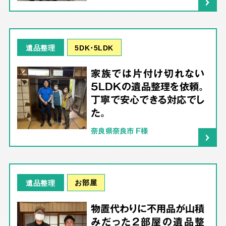
5DK･5LDK
遺品整理
家族では片付け切れない
5LDKの遺品整理を依頼。
丁寧で安心できる対応でし
た。
奈良県奈良市 F様
お部屋
遺品整理
物置代わりに不用品が山積
みだった2部屋の遺品整