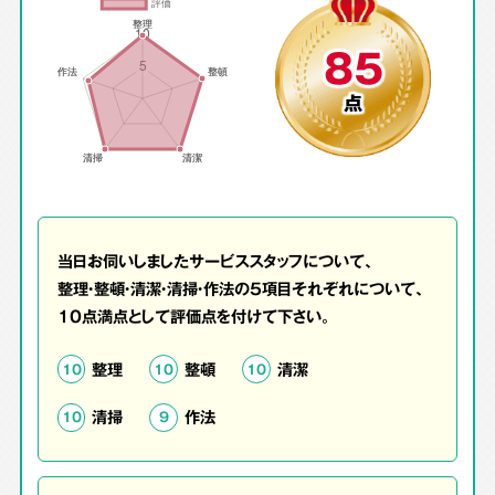
85
点
当日お伺いしましたサービススタッフについて、
整理・整頓・清潔・清掃・作法の5項目それぞれについて、
10点満点として評価点を付けて下さい。
整理
整頓
清潔
10
10
10
清掃
作法
10
9