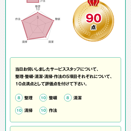
90
点
当日お伺いしましたサービススタッフについて、
整理・整頓・清潔・清掃・作法の5項目それぞれについて、
10点満点として評価点を付けて下さい。
整理
整頓
清潔
8
10
8
清掃
作法
10
10