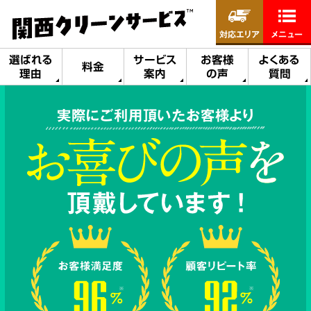
対応エリア
メニュー
選ばれる
サービス
お客様
よくある
料金
理由
案内
の声
質問
実際にご利用頂いたお客様より