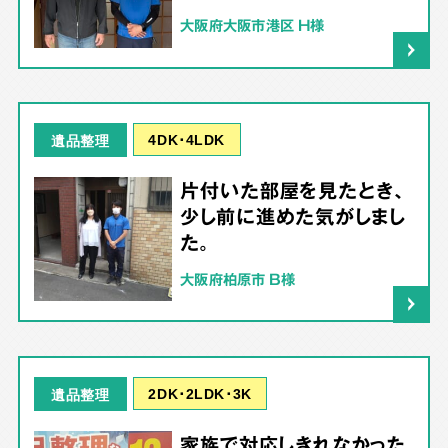
大阪府大阪市港区 H様
4DK･4LDK
遺品整理
片付いた部屋を見たとき、
少し前に進めた気がしまし
た。
大阪府柏原市 B様
2DK･2LDK･3K
遺品整理
家族で対応しきれなかった