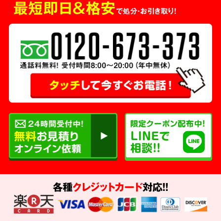
最短即日＆格安
で処分・お引き取り！
各種
クレジットカード
対応!!