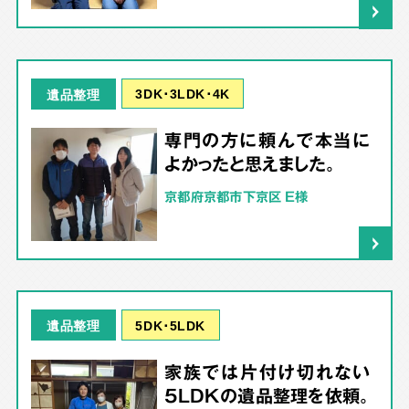
3DK･3LDK･4K
遺品整理
専門の方に頼んで本当に
よかったと思えました。
京都府京都市下京区 E様
5DK･5LDK
遺品整理
家族では片付け切れない
5LDKの遺品整理を依頼。