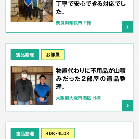
丁寧で安心できる対応でし
た。
奈良県奈良市 F様
お部屋
遺品整理
物置代わりに不用品が山積
みだった2部屋の遺品整
理。
大阪府大阪市港区 H様
4DK･4LDK
遺品整理