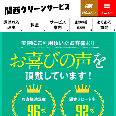
対応エリア
メニュー
選ばれる
サービス
お客様
よくある
料金
理由
案内
の声
質問
実際にご利用頂いたお客様より