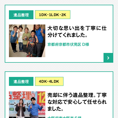
1DK･1LDK･2K
遺品整理
大切な思い出を丁寧に仕
分けてくれました。
京都府京都市伏見区 D様
4DK･4LDK
遺品整理
売却に伴う遺品整理。丁寧
な対応で安心して任せられ
ました。
大阪府東大阪市 S様