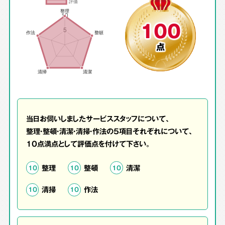
100
点
当日お伺いしましたサービススタッフについて、
整理・整頓・清潔・清掃・作法の5項目それぞれについて、
10点満点として評価点を付けて下さい。
整理
整頓
清潔
10
10
10
清掃
作法
10
10