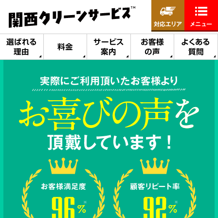
対応エリア
メニュー
選ばれる
サービス
お客様
よくある
料金
理由
案内
の声
質問
実際にご利用頂いたお客様より