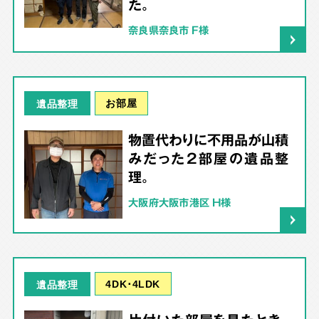
た。
奈良県奈良市 F様
お部屋
遺品整理
物置代わりに不用品が山積
みだった2部屋の遺品整
理。
大阪府大阪市港区 H様
4DK･4LDK
遺品整理