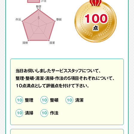
100
点
当日お伺いしましたサービススタッフについて、
整理・整頓・清潔・清掃・作法の5項目それぞれについて、
10点満点として評価点を付けて下さい。
整理
整頓
清潔
10
10
10
清掃
作法
10
10