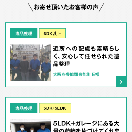
お寄せ頂いたお客様の声
6DK以上
遺品整理
近所への配慮も素晴らし
く、安心して任せられた遺
品整理
大阪府豊能郡豊能町 E様
5DK･5LDK
遺品整理
5LDK＋ガレージにある大
量の荷物を片づけてくれま