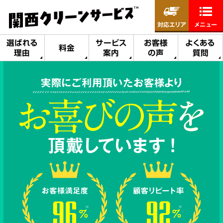
対応エリア
メニュー
選ばれる
サービス
お客様
よくある
料金
理由
案内
の声
質問
実際にご利用頂いたお客様より