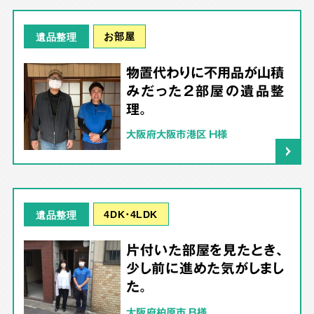
お部屋
遺品整理
物置代わりに不用品が山積
みだった2部屋の遺品整
理。
大阪府大阪市港区 H様
4DK･4LDK
遺品整理
片付いた部屋を見たとき、
少し前に進めた気がしまし
た。
大阪府柏原市 B様