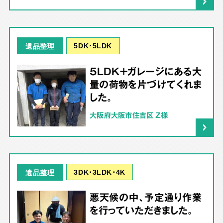
5DK･5LDK
遺品整理
5LDK＋ガレージにある大
量の荷物を片づけてくれま
した。
大阪府大阪市住吉区 Z様
3DK･3LDK･4K
遺品整理
悪天候の中、予定通り作業
を行っていただきました。