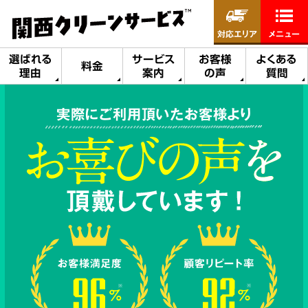
対応エリア
メニュー
選ばれる
サービス
お客様
よくある
料金
理由
案内
の声
質問
実際にご利用頂いたお客様より