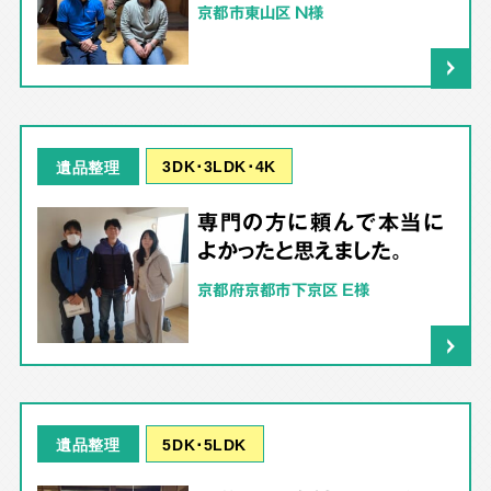
京都市東山区 N様
3DK･3LDK･4K
遺品整理
専門の方に頼んで本当に
よかったと思えました。
京都府京都市下京区 E様
5DK･5LDK
遺品整理