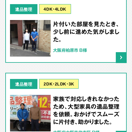
4DK･4LDK
遺品整理
片付いた部屋を見たとき、
少し前に進めた気がしまし
た。
大阪府柏原市 B様
2DK･2LDK･3K
遺品整理
家族で対応しきれなかった
ため、大型家具の遺品整理
を依頼。おかげでスムーズ
に片付き、助かりました。