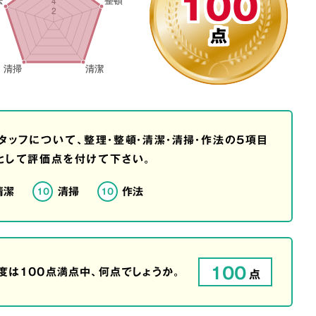
100
点
タッフについて、整理・整頓・清潔・清掃・作法の5項目
として評価点を付けて下さい。
清潔
清掃
作法
10
10
100
は100点満点中、何点でしょうか。
点