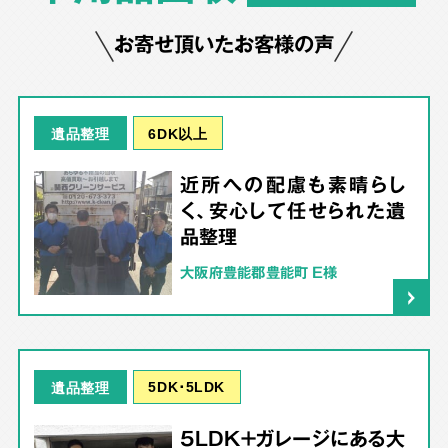
お寄せ頂いたお客様の声
6DK以上
遺品整理
近所への配慮も素晴らし
く、安心して任せられた遺
品整理
大阪府豊能郡豊能町 E様
5DK･5LDK
遺品整理
5LDK＋ガレージにある大