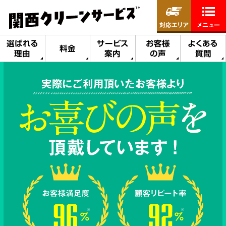
対応エリア
メニュー
選ばれる
サービス
お客様
よくある
料金
理由
案内
の声
質問
実際にご利用頂いたお客様より