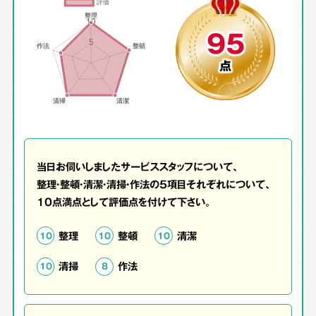
95
点
当日お伺いしましたサービススタッフについて、
整理・整頓・清潔・清掃・作法の5項目それぞれについて、
10点満点として評価点を付けて下さい。
整理
整頓
清潔
10
10
10
清掃
作法
10
8