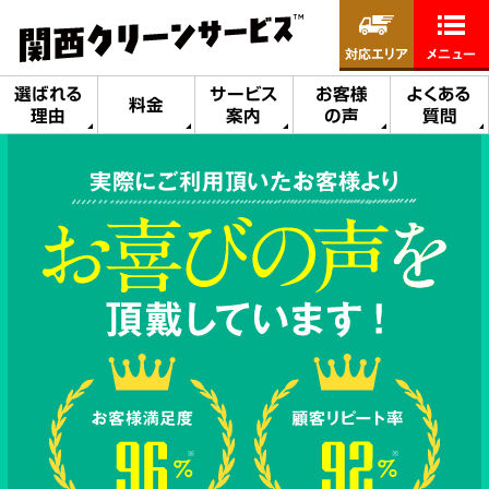
対応エリア
メニュー
選ばれる
サービス
お客様
よくある
料金
理由
案内
の声
質問
実際にご利用頂いたお客様より