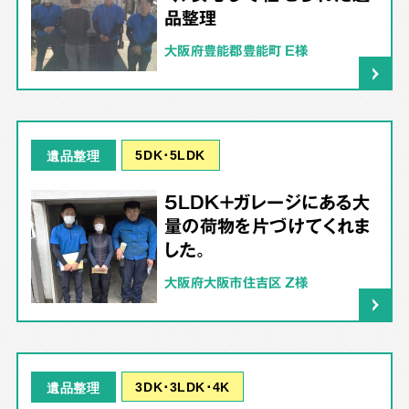
品整理
大阪府豊能郡豊能町 E様
5DK･5LDK
遺品整理
5LDK＋ガレージにある大
量の荷物を片づけてくれま
した。
大阪府大阪市住吉区 Z様
3DK･3LDK･4K
遺品整理