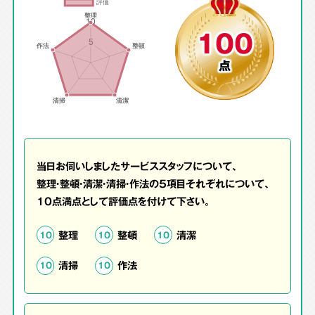
100
点
当日お伺いしましたサービススタッフについて、
整理・整頓・清潔・清掃・作法の5項目それぞれについて、
10点満点として評価点を付けて下さい。
整理
整頓
清潔
10
10
10
清掃
作法
10
10