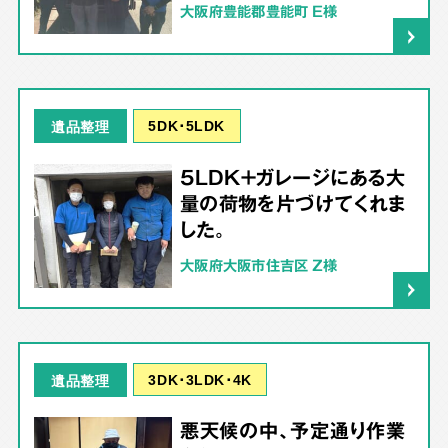
大阪府豊能郡豊能町 E様
5DK･5LDK
遺品整理
5LDK＋ガレージにある大
量の荷物を片づけてくれま
した。
大阪府大阪市住吉区 Z様
3DK･3LDK･4K
遺品整理
悪天候の中、予定通り作業