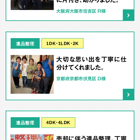
大阪府大阪市住吉区 R様
1DK･1LDK･2K
遺品整理
大切な思い出を丁寧に仕
分けてくれました。
京都府京都市伏見区 D様
4DK･4LDK
遺品整理
売却に伴う遺品整理。丁寧