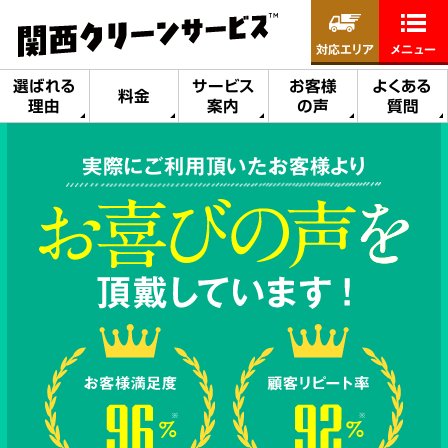
対応エリア
メニュー
選ばれる
サービス
お客様
よくある
料金
理由
案内
の声
質問
実際にご利用頂いたお客様より