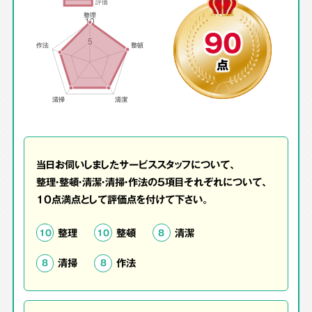
90
点
当日お伺いしましたサービススタッフについて、
整理・整頓・清潔・清掃・作法の5項目それぞれについて、
10点満点として評価点を付けて下さい。
整理
整頓
清潔
10
10
8
清掃
作法
8
8