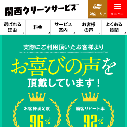
対応エリア
メニュー
選ばれる
サービス
お客様
よくある
料金
理由
案内
の声
質問
実際にご利用頂いたお客様より