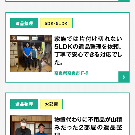
5DK･5LDK
遺品整理
家族では片付け切れない
5LDKの遺品整理を依頼。
丁寧で安心できる対応でし
た。
奈良県奈良市 F様
お部屋
遺品整理
物置代わりに不用品が山積
みだった2部屋の遺品整
理。