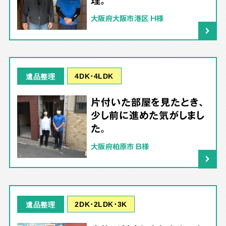
大阪府大阪市港区 H様
4DK･4LDK
遺品整理
片付いた部屋を見たとき、
少し前に進めた気がしまし
た。
大阪府柏原市 B様
2DK･2LDK･3K
遺品整理