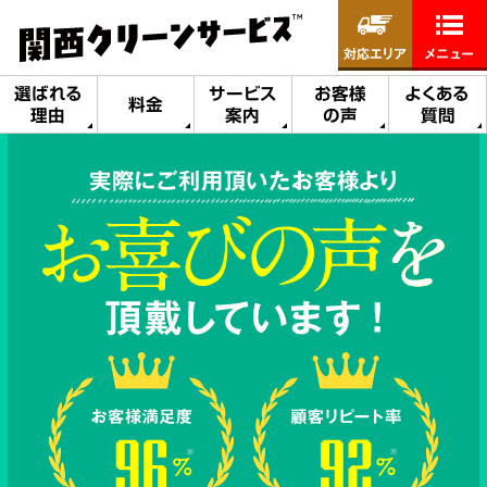
対応エリア
メニュー
選ばれる
サービス
お客様
よくある
料金
理由
案内
の声
質問
実際にご利用頂いたお客様より