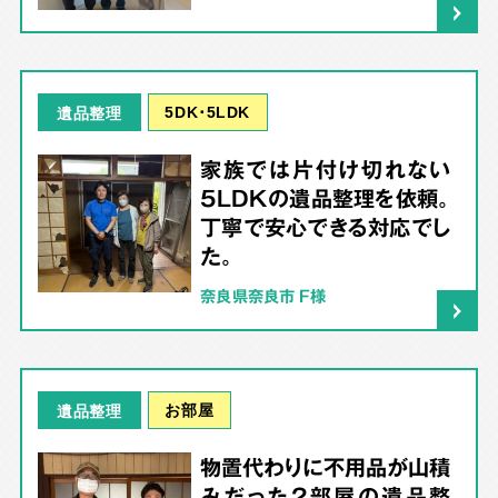
5DK･5LDK
遺品整理
家族では片付け切れない
5LDKの遺品整理を依頼。
丁寧で安心できる対応でし
た。
奈良県奈良市 F様
お部屋
遺品整理
物置代わりに不用品が山積
みだった2部屋の遺品整