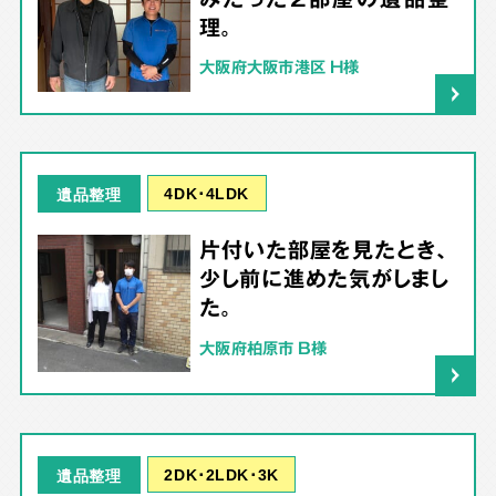
理。
大阪府大阪市港区 H様
4DK･4LDK
遺品整理
片付いた部屋を見たとき、
少し前に進めた気がしまし
た。
大阪府柏原市 B様
2DK･2LDK･3K
遺品整理