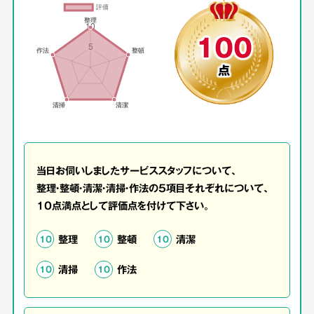
100
点
当日お伺いしましたサービススタッフについて、
整理・整頓・清潔・清掃・作法の5項目それぞれについて、
10点満点として評価点を付けて下さい。
整理
整頓
清潔
10
10
10
清掃
作法
10
10