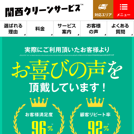
対応エリア
メニュー
選ばれる
サービス
お客様
よくある
料金
理由
案内
の声
質問
実際にご利用頂いたお客様より