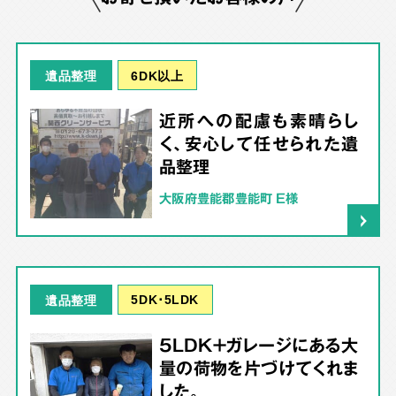
6DK以上
遺品整理
近所への配慮も素晴らし
く、安心して任せられた遺
品整理
大阪府豊能郡豊能町 E様
5DK･5LDK
遺品整理
5LDK＋ガレージにある大
量の荷物を片づけてくれま
した。