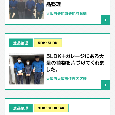
品整理
大阪府豊能郡豊能町 E様
5DK･5LDK
遺品整理
5LDK＋ガレージにある大
量の荷物を片づけてくれま
した。
大阪府大阪市住吉区 Z様
3DK･3LDK･4K
遺品整理