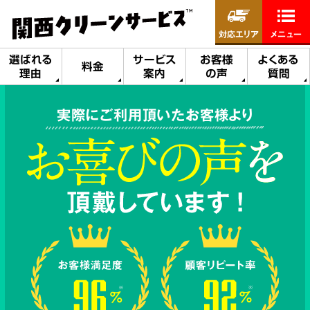
対応エリア
メニュー
選ばれる
サービス
お客様
よくある
料金
理由
案内
の声
質問
実際にご利用頂いたお客様より