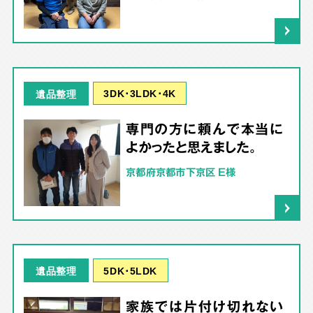
3DK･3LDK･4K
遺品整理
専門の方に頼んで本当に
よかったと思えました。
京都府京都市下京区 E様
5DK･5LDK
遺品整理
家族では片付け切れない