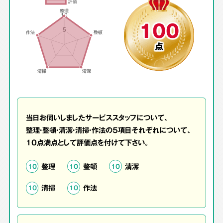
100
点
当日お伺いしましたサービススタッフについて、
整理・整頓・清潔・清掃・作法の5項目それぞれについて、
10点満点として評価点を付けて下さい。
整理
整頓
清潔
10
10
10
清掃
作法
10
10