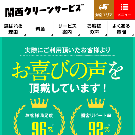
対応エリア
メニュー
選ばれる
サービス
お客様
よくある
料金
理由
案内
の声
質問
実際にご利用頂いたお客様より