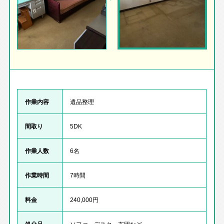
作業内容
遺品整理
間取り
5DK
作業人数
6名
作業時間
7時間
料金
240,000円
処分品
ソファ、デスク、布団など