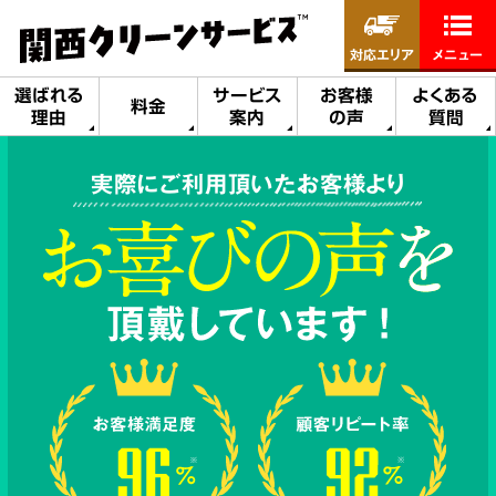
対応エリア
メニュー
選ばれる
サービス
お客様
よくある
料金
理由
案内
の声
質問
実際にご利用頂いたお客様より