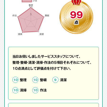
99
点
当日お伺いしましたサービススタッフについて、
整理・整頓・清潔・清掃・作法の5項目それぞれについて、
10点満点として評価点を付けて下さい。
整理
整頓
清潔
10
10
9
清掃
作法
10
10