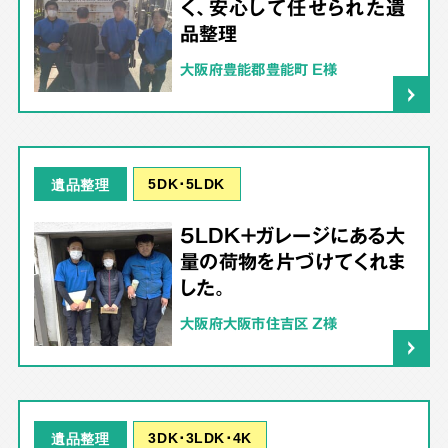
く、安心して任せられた遺
品整理
大阪府豊能郡豊能町 E様
5DK･5LDK
遺品整理
5LDK＋ガレージにある大
量の荷物を片づけてくれま
した。
大阪府大阪市住吉区 Z様
3DK･3LDK･4K
遺品整理