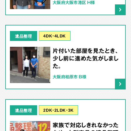
大阪府大阪市港区 H様
4DK･4LDK
遺品整理
片付いた部屋を見たとき、
少し前に進めた気がしまし
た。
大阪府柏原市 B様
2DK･2LDK･3K
遺品整理
家族で対応しきれなかった