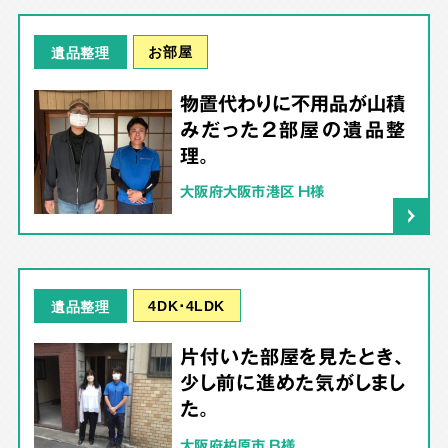
お部屋
遺品整理
物置代わりに不用品が山積
みだった2部屋の遺品整
理。
大阪府大阪市港区 H様
4DK･4LDK
遺品整理
片付いた部屋を見たとき、
少し前に進めた気がしまし
た。
大阪府柏原市 B様