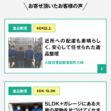
お寄せ頂いたお客様の声
6DK以上
遺品整理
近所への配慮も素晴らし
く、安心して任せられた遺
品整理
大阪府豊能郡豊能町 E様
5DK･5LDK
遺品整理
5LDK＋ガレージにある大
量の荷物を片づけてくれま