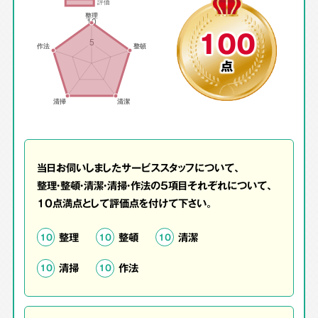
100
点
当日お伺いしましたサービススタッフについて、
整理・整頓・清潔・清掃・作法の5項目それぞれについて、
10点満点として評価点を付けて下さい。
整理
整頓
清潔
10
10
10
清掃
作法
10
10