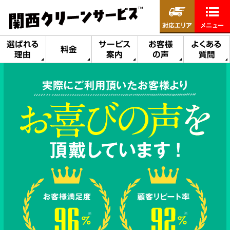
対応エリア
メニュー
選ばれる
サービス
お客様
よくある
料金
理由
案内
の声
質問
実際にご利用頂いたお客様より