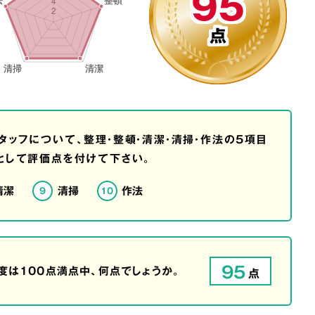
95
点
タッフについて、整理・整頓・清潔・清掃・作法の5項目
として評価点を付けて下さい。
清潔
清掃
作法
9
10
95
は100点満点中、何点でしょうか。
点