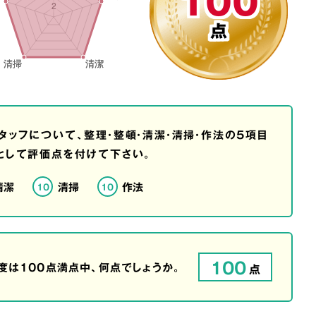
100
点
タッフについて、整理・整頓・清潔・清掃・作法の5項目
として評価点を付けて下さい。
清潔
清掃
作法
10
10
100
は100点満点中、何点でしょうか。
点