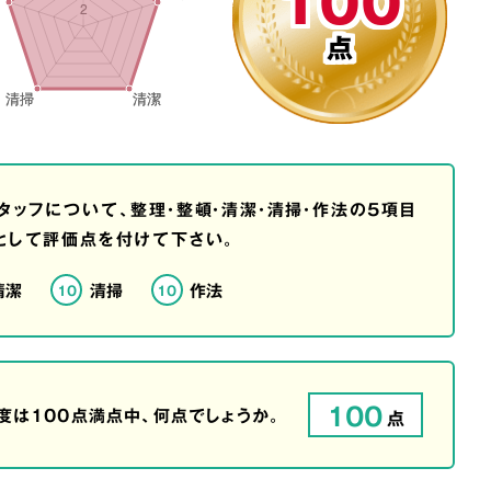
100
点
タッフについて、整理・整頓・清潔・清掃・作法の5項目
として評価点を付けて下さい。
清潔
清掃
作法
10
10
100
は100点満点中、何点でしょうか。
点