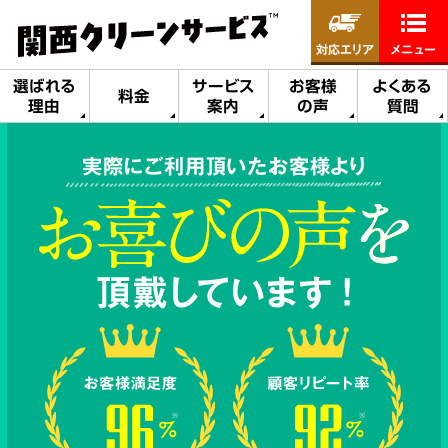
対応エリア
メニュー
選ばれる
サービス
お客様
よくある
料金
理由
案内
の声
質問
実際にご利用頂いたお客様より