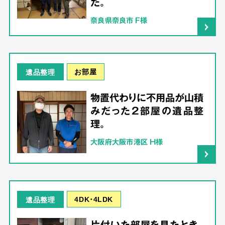
た。
奈良県奈良市 F様
お部屋
遺品整理
物置代わりに不用品が山積
みだった2部屋の遺品整
理。
大阪府大阪市港区 H様
4DK･4LDK
遺品整理
片付いた部屋を見たとき、