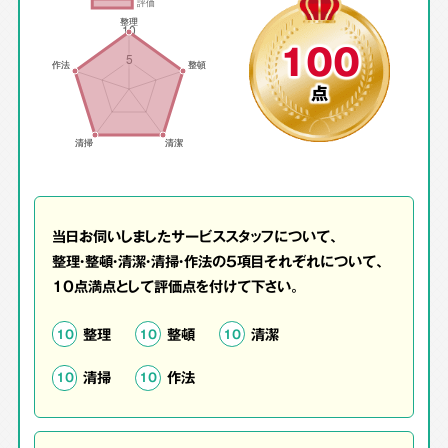
100
点
当日お伺いしましたサービススタッフについて、
整理・整頓・清潔・清掃・作法の5項目それぞれについて、
10点満点として評価点を付けて下さい。
整理
整頓
清潔
10
10
10
清掃
作法
10
10