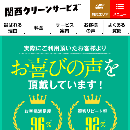
対応エリア
メニュー
選ばれる
サービス
お客様
よくある
料金
理由
案内
の声
質問
実際にご利用頂いたお客様より