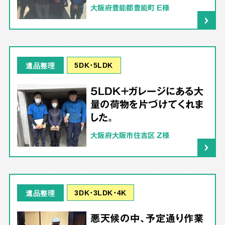
大阪府豊能郡豊能町 E様
5DK･5LDK
遺品整理
5LDK＋ガレージにある大
量の荷物を片づけてくれま
した。
大阪府大阪市住吉区 Z様
3DK･3LDK･4K
遺品整理
悪天候の中、予定通り作業