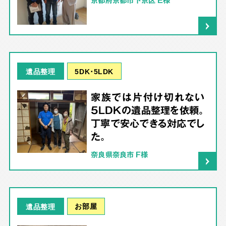
京都府京都市下京区 E様
5DK･5LDK
遺品整理
家族では片付け切れない
5LDKの遺品整理を依頼。
丁寧で安心できる対応でし
た。
奈良県奈良市 F様
お部屋
遺品整理