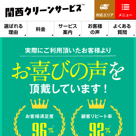
対応エリア
メニュー
選ばれる
サービス
お客様
よくある
料金
理由
案内
の声
質問
実際にご利用頂いたお客様より