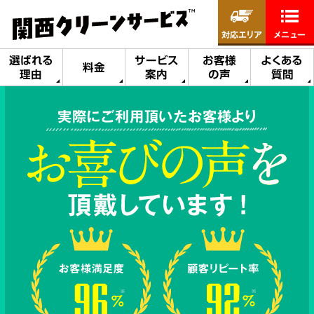
対応エリア
メニュー
選ばれる
サービス
お客様
よくある
料金
理由
案内
の声
質問
実際にご利用頂いたお客様より