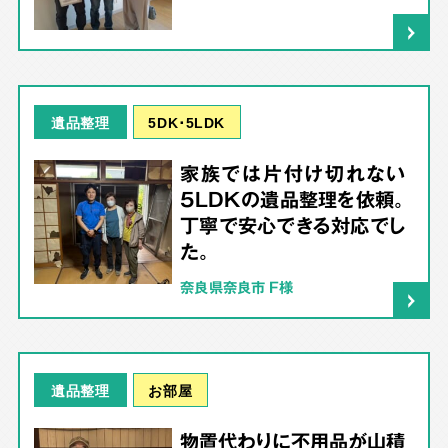
5DK･5LDK
遺品整理
家族では片付け切れない
5LDKの遺品整理を依頼。
丁寧で安心できる対応でし
た。
奈良県奈良市 F様
お部屋
遺品整理
物置代わりに不用品が山積