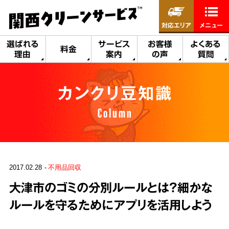
対応エリア
メニュー
選ばれる
サービス
お客様
よくある
料金
理由
案内
の声
質問
カンクリ豆知識
Column
2017.02.28
不用品回収
大津市のゴミの分別ルールとは？細かな
ルールを守るためにアプリを活用しよう