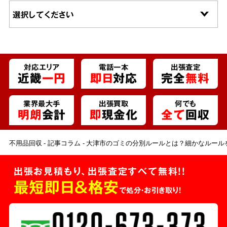
対応エリア
電話一本
出張査定
近畿
一円
即日
対応
完全
無料
業界最大手
出張買取
何でも
明朗
会計
即
現金化
全て
回収
不用品回収
記事コラム
大津市のゴミの分別ルールとは？細かなルール
出張お見積もり、出張査定すべて無料!!
最短即日＆格安
で処分・お引き取り！