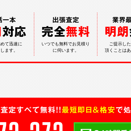
話一本
出張査定
業界
日
対応
完全
無料
明朗
込めて迅速に
いつでも無料でお見積り
ご提示した
致します。
に伺います。
頂くことはあ
査定すべて無料!!
最短即日＆格安
で処