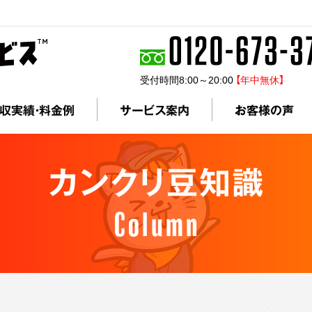
受付時間8:00～20:00
【年中無休】
収実績・料金例
サービス案内
お客様の声
カンクリ豆知識
Column