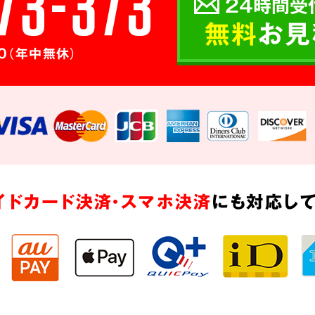
24時間受
無料
お見
0（年中無休）
イドカード決済・スマホ決済
にも対応して