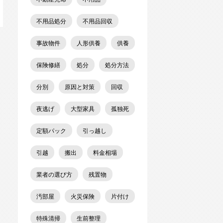
不用品処分
不用品回収
事故物件
人形供養
供養
保険修繕
処分
処分方法
分別
原因と対策
回収
夜逃げ
大型家具
孤独死
定額パック
引っ越し
引越
搬出
料金相場
業者の選び方
残置物
汚部屋
火災保険
片付け
特殊清掃
生前整理