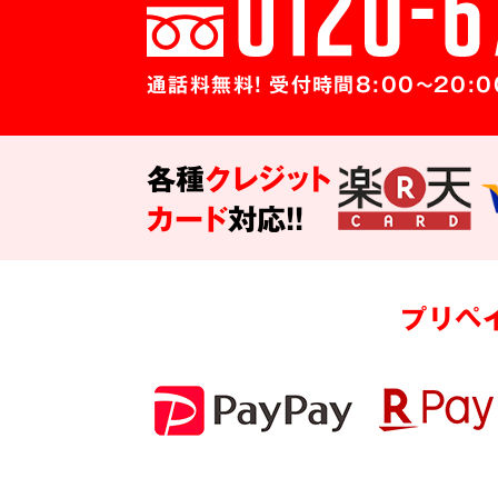
通話料無料! 受付時間8:00～20:0
各種
クレジット
カード
対応!!
プリペ