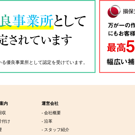
良
事業所
として
定されています
いる優良事業所として認定を受けています。
案内
運営会社
回収
- 会社概要
片付け
- 沿革
理
- スタッフ紹介