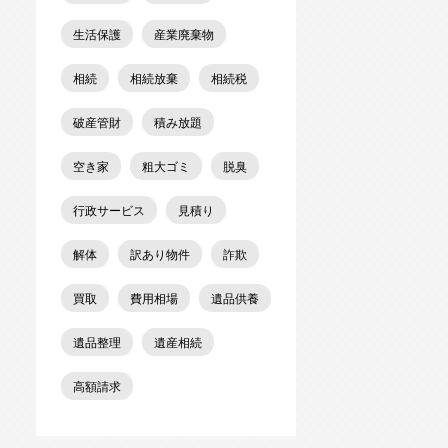
生活保護
産業廃棄物
相続
相続放棄
相続税
破産管財
積み放題
空き家
粗大ゴミ
脱臭
行政サービス
見積り
解体
訳あり物件
詐欺
買取
費用相場
遺品供養
遺品整理
遺産相続
高額請求