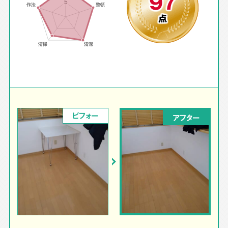
97
点
ビフォー
アフター