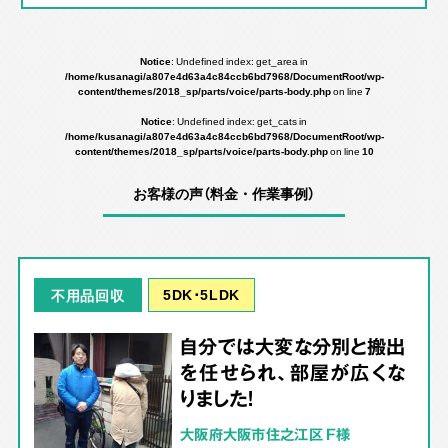
Notice
: Undefined index: get_area in
/home/kusanagi/a807e4d63a4c84ccb6bd7968/DocumentRoot/wp-
content/themes/2018_sp/parts/voice/parts-body.php
on line
7
Notice
: Undefined index: get_cats in
/home/kusanagi/a807e4d63a4c84ccb6bd7968/DocumentRoot/wp-
content/themes/2018_sp/parts/voice/parts-body.php
on line
10
お客様の声（料金・作業事例）
5DK･5LDK
不用品回収
自分では大変な分別と搬出
を任せられ、部屋が広くな
りました！
大阪府大阪市住之江区 F様