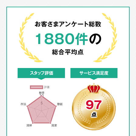
お客さまアンケート総数
1880件
の
総合平均点
スタッフ評価
サービス満足度
97
点