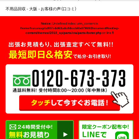
不用品回収
大阪
お客様の声（口コミ）
Notice
: Undefined index: utm_content in
/home/kusanagi/a807e4d63a4c84ccb6bd7968/DocumentRoot/wp-
content/themes/2018_sp/parts/cta/parts-footer.php
on line
5
出張お見積もり、出張査定すべて無料!!
最短即日＆格安
で処分・お引き取り！