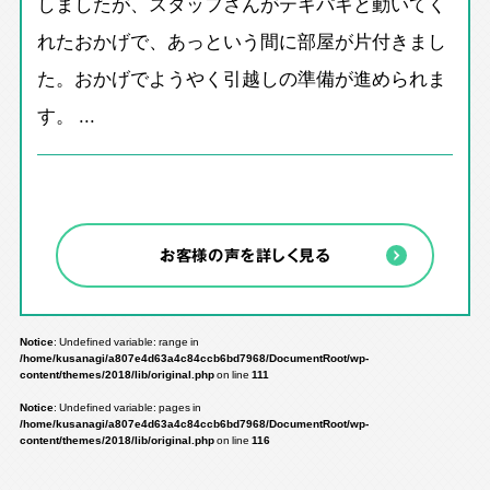
しましたが、スタッフさんがテキパキと動いてく
れたおかげで、あっという間に部屋が片付きまし
た。おかげでようやく引越しの準備が進められま
す。 ...
お客様の声を詳しく見る
Notice
: Undefined variable: range in
/home/kusanagi/a807e4d63a4c84ccb6bd7968/DocumentRoot/wp-
content/themes/2018/lib/original.php
on line
111
Notice
: Undefined variable: pages in
/home/kusanagi/a807e4d63a4c84ccb6bd7968/DocumentRoot/wp-
content/themes/2018/lib/original.php
on line
116