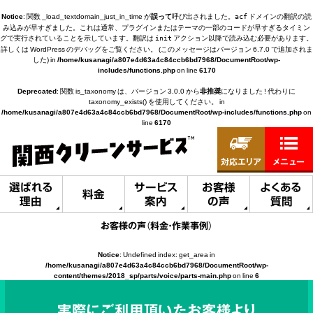
Notice
: 関数 _load_textdomain_just_in_time が
誤って
呼び出されました。
ドメインの翻訳の読
acf
み込みが早すぎました。これは通常、プラグインまたはテーマの一部のコードが早すぎるタイミン
グで実行されていることを示しています。翻訳は
アクション以降で読み込む必要があります。
init
詳しくは
WordPress のデバッグ
をご覧ください。 (このメッセージはバージョン 6.7.0 で追加されま
した) in
/home/kusanagi/a807e4d63a4c84ccb6bd7968/DocumentRoot/wp-
includes/functions.php
on line
6170
Deprecated
: 関数 is_taxonomy は、バージョン 3.0.0 から
非推奨
になりました ! 代わりに
taxonomy_exists() を使用してください。 in
/home/kusanagi/a807e4d63a4c84ccb6bd7968/DocumentRoot/wp-includes/functions.php
on
line
6170
対応エリア
メニュー
選ばれる
サービス
お客様
よくある
料金
理由
案内
の声
質問
お客様の声（料金・作業事例）
Notice
: Undefined index: get_area in
/home/kusanagi/a807e4d63a4c84ccb6bd7968/DocumentRoot/wp-
content/themes/2018_sp/parts/voice/parts-main.php
on line
6
実際にご利用頂いたお客様より