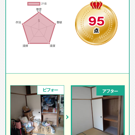
95
点
ビフォー
アフター