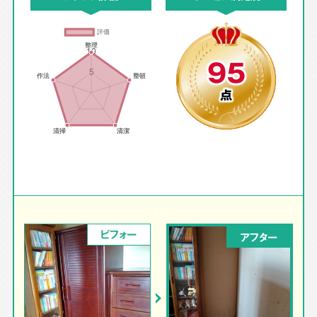
95
点
ビフォー
アフター