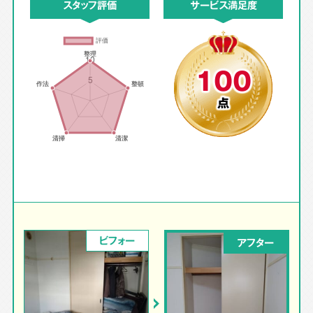
スタッフ評価
サービス満足度
100
点
ビフォー
アフター