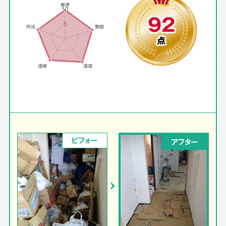
92
点
ビフォー
アフター