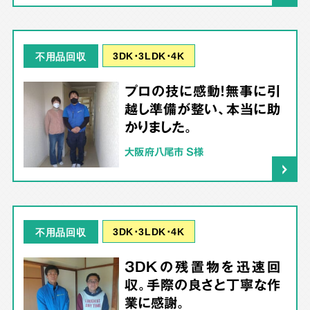
3DK･3LDK･4K
不用品回収
プロの技に感動！無事に引
越し準備が整い、本当に助
かりました。
大阪府八尾市 S様
3DK･3LDK･4K
不用品回収
3DKの残置物を迅速回
収。手際の良さと丁寧な作
業に感謝。