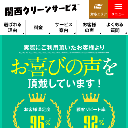
対応エリア
メニュー
選ばれる
サービス
お客様
よくある
料金
理由
案内
の声
質問
実際にご利用頂いたお客様より