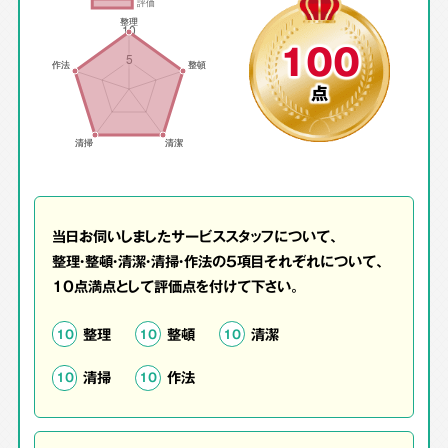
100
点
当日お伺いしましたサービススタッフについて、
整理・整頓・清潔・清掃・作法の5項目それぞれについて、
10点満点として評価点を付けて下さい。
整理
整頓
清潔
10
10
10
清掃
作法
10
10