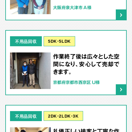
大阪府泉大津市 A様
5DK･5LDK
不用品回収
作業終了後は広々とした空
間になり、安心して売却で
きます。
京都府京都市西京区 U様
2DK･2LDK･3K
不用品回収
礼儀正しい接客と丁寧な作