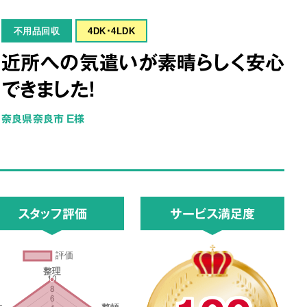
不用品回収
4DK･4LDK
近所への気遣いが素晴らしく安心
できました！
奈良県奈良市 E様
スタッフ評価
サービス満足度