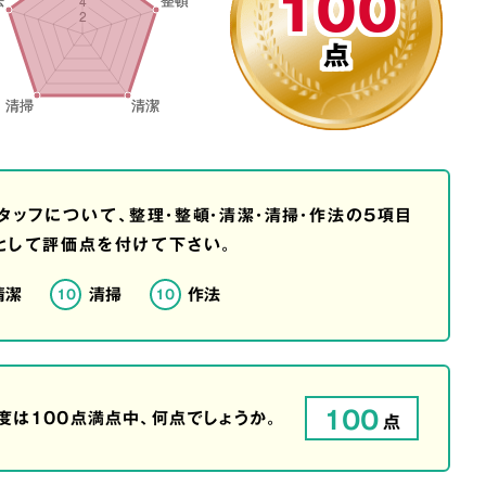
100
点
タッフについて、整理・整頓・清潔・清掃・作法の5項目
として評価点を付けて下さい。
清潔
清掃
作法
10
10
100
は100点満点中、何点でしょうか。
点