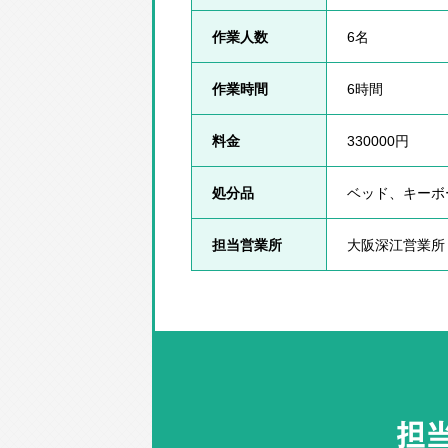
作業人数
6名
作業時間
6時間
料金
330000円
処分品
ベッド、キーボ
担当営業所
大阪深江営業所
担