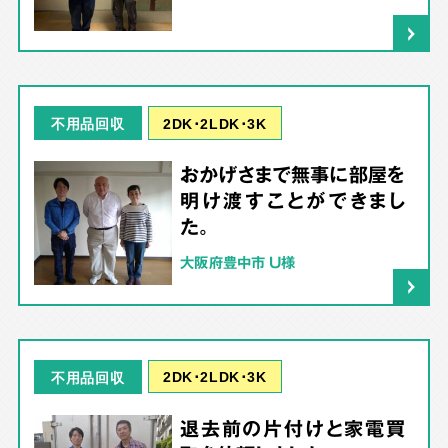
2DK･2LDK･3K
不用品回収
おかげさまで無事に部屋を
明け渡すことができまし
た。
大阪府豊中市 U様
2DK･2LDK･3K
不用品回収
退去前の片付けと家電買