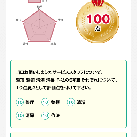
100
点
当日お伺いしましたサービススタッフについて、
整理・整頓・清潔・清掃・作法の5項目それぞれについて、
10点満点として評価点を付けて下さい。
整理
整頓
清潔
10
10
10
清掃
作法
10
10