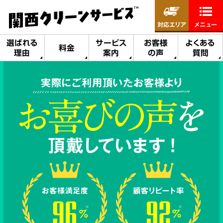
対応エリア
メニュー
選ばれる
サービス
お客様
よくある
料金
理由
案内
の声
質問
実際にご利用頂いたお客様より