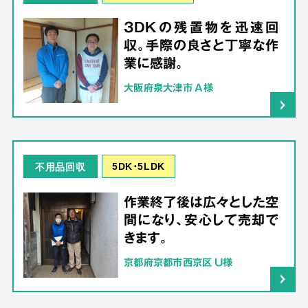
3DKの残置物を迅速回
収。手際の良さと丁寧な作
業に感謝。
大阪府泉大津市 A様
5DK･5LDK
不用品回収
作業終了後は広々とした空
間になり、安心して売却で
きます。
京都府京都市西京区 U様