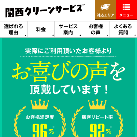
対応エリア
メニュー
選ばれる
サービス
お客様
よくある
料金
理由
案内
の声
質問
実際にご利用頂いたお客様より