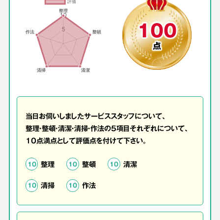
100
点
当日お伺いしましたサービススタッフについて、
整理・整頓・清潔・清掃・作法の5項目それぞれについて、
10点満点として評価点を付けて下さい。
整理
整頓
清潔
10
10
10
清掃
作法
10
10