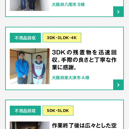
大阪府八尾市 S様
3DK･3LDK･4K
不用品回収
3DKの残置物を迅速回
収。手際の良さと丁寧な作
業に感謝。
大阪府泉大津市 A様
5DK･5LDK
不用品回収
作業終了後は広々とした空