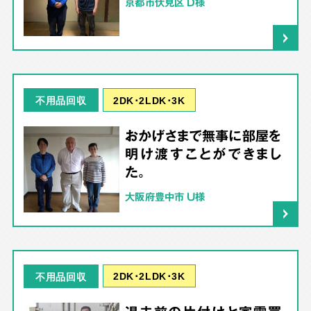
京都市伏見区 D様
2DK･2LDK･3K
不用品回収
おかげさまで無事に部屋を
明け渡すことができまし
た。
大阪府豊中市 U様
2DK･2LDK･3K
不用品回収