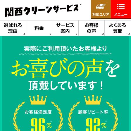
対応エリア
メニュー
選ばれる
サービス
お客様
よくある
料金
理由
案内
の声
質問
実際にご利用頂いたお客様より