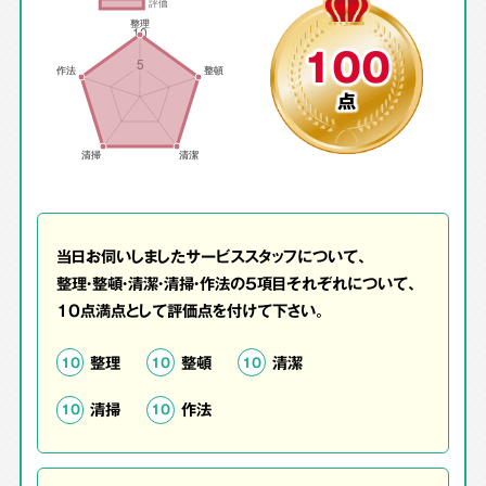
100
点
当日お伺いしましたサービススタッフについて、
整理・整頓・清潔・清掃・作法の5項目それぞれについて、
10点満点として評価点を付けて下さい。
整理
整頓
清潔
10
10
10
清掃
作法
10
10