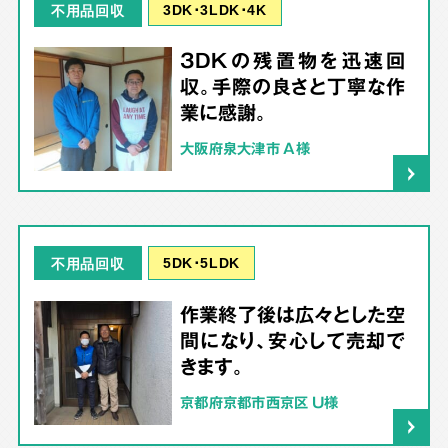
3DK･3LDK･4K
不用品回収
3DKの残置物を迅速回
収。手際の良さと丁寧な作
業に感謝。
大阪府泉大津市 A様
5DK･5LDK
不用品回収
作業終了後は広々とした空
間になり、安心して売却で
きます。
京都府京都市西京区 U様