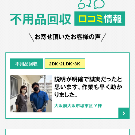
不用品回収
口コミ
情報
お寄せ頂いたお客様の声
2DK･2LDK･3K
不用品回収
説明が明確で誠実だったと
思います。作業も早く助か
りました。
大阪府大阪市城東区 Y様