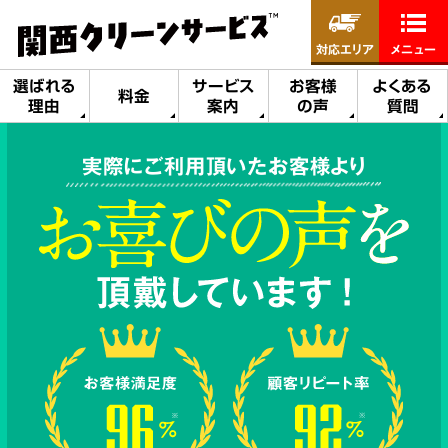
対応エリア
メニュー
選ばれる
サービス
お客様
よくある
料金
理由
案内
の声
質問
実際にご利用頂いたお客様より