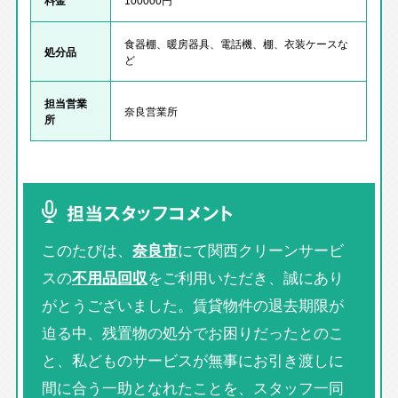
食器棚、暖房器具、電話機、棚、衣装ケースな
処分品
ど
担当営業
奈良営業所
所
担当スタッフコメント
このたびは、
奈良市
にて関西クリーンサービ
スの
不用品回収
をご利用いただき、誠にあり
がとうございました。賃貸物件の退去期限が
迫る中、残置物の処分でお困りだったとのこ
と、私どものサービスが無事にお引き渡しに
間に合う一助となれたことを、スタッフ一同