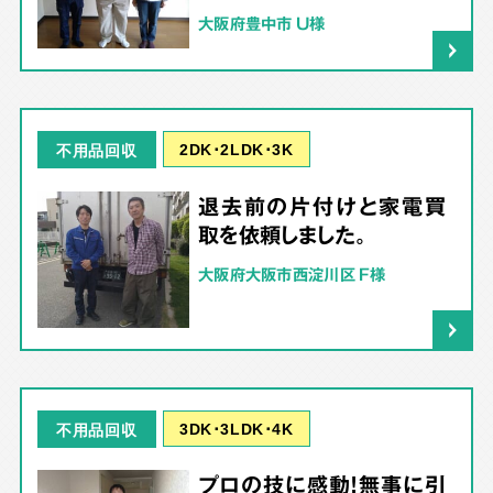
大阪府豊中市 U様
2DK･2LDK･3K
不用品回収
退去前の片付けと家電買
取を依頼しました。
大阪府大阪市西淀川区 F様
3DK･3LDK･4K
不用品回収
プロの技に感動！無事に引