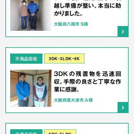
越し準備が整い、本当に助
かりました。
大阪府八尾市 S様
3DK･3LDK･4K
不用品回収
3DKの残置物を迅速回
収。手際の良さと丁寧な作
業に感謝。
大阪府泉大津市 A様