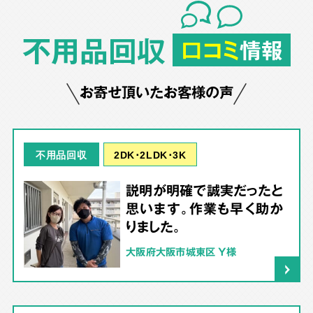
不用品回収
口コミ
情報
お寄せ頂いたお客様の声
2DK･2LDK･3K
不用品回収
説明が明確で誠実だったと
思います。作業も早く助か
りました。
大阪府大阪市城東区 Y様