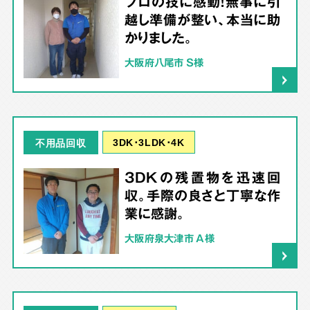
プロの技に感動！無事に引
越し準備が整い、本当に助
かりました。
大阪府八尾市 S様
3DK･3LDK･4K
不用品回収
3DKの残置物を迅速回
収。手際の良さと丁寧な作
業に感謝。
大阪府泉大津市 A様