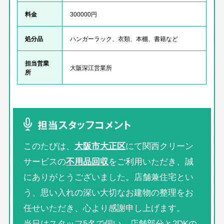
料金
300000円
処分品
ハンガーラック、衣類、本棚、書籍など
担当営業
大阪深江営業所
所
担当スタッフコメント
このたびは、
大阪市大正区
にて関西クリーン
サービスの
不用品回収
をご利用いただき、誠
にありがとうございました。店舗兼住宅とい
う、思い入れの深い大切なお建物の整理をお
任せいただき、心より感謝申し上げます。
当日はスタッフ5名で伺い、店舗部分と2DKの