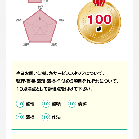
100
点
当日お伺いしましたサービススタッフについて、
整理・整頓・清潔・清掃・作法の5項目それぞれについて、
10点満点として評価点を付けて下さい。
整理
整頓
清潔
10
10
10
清掃
作法
10
10