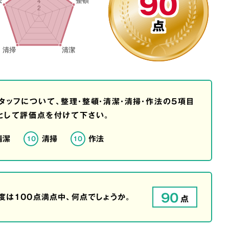
90
点
タッフについて、整理・整頓・清潔・清掃・作法の5項目
として評価点を付けて下さい。
清潔
清掃
作法
10
10
90
は100点満点中、何点でしょうか。
点