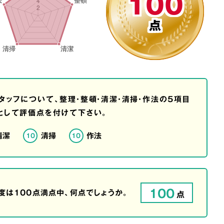
100
点
タッフについて、整理・整頓・清潔・清掃・作法の5項目
として評価点を付けて下さい。
清潔
清掃
作法
10
10
100
は100点満点中、何点でしょうか。
点