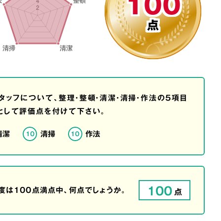
100
点
タッフについて、整理・整頓・清潔・清掃・作法の5項目
として評価点を付けて下さい。
清潔
清掃
作法
10
10
100
は100点満点中、何点でしょうか。
点