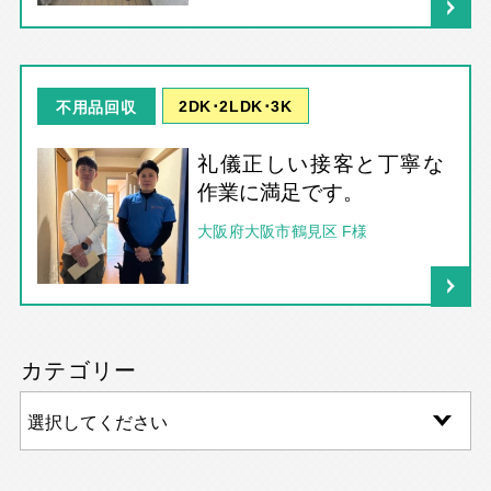
2DK･2LDK･3K
不用品回収
礼儀正しい接客と丁寧な
作業に満足です。
大阪府大阪市鶴見区 F様
カテゴリー