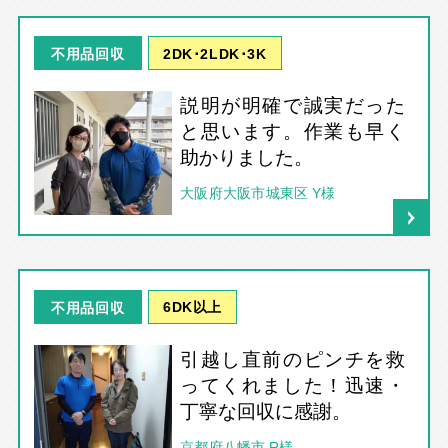
2DK･2LDK･3K
不用品回収
説明が明確で誠実だった
と思います。作業も早く
助かりました。
大阪府大阪市城東区 Y様
6DK以上
不用品回収
引越し直前のピンチを救
ってくれました！迅速・
丁寧な回収に感謝。
京都府八幡市 R様