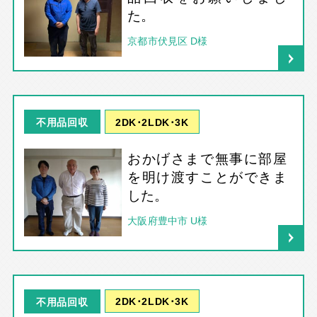
た。
京都市伏見区 D様
2DK･2LDK･3K
不用品回収
おかげさまで無事に部屋
を明け渡すことができま
した。
大阪府豊中市 U様
2DK･2LDK･3K
不用品回収