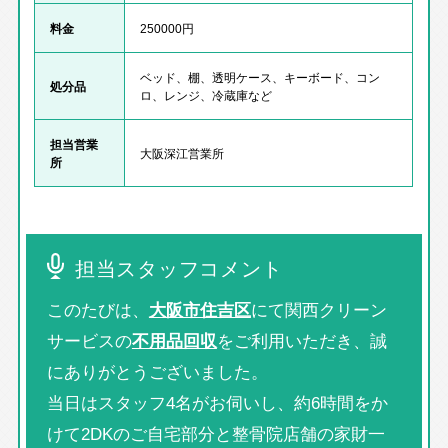
料金
250000円
ベッド、棚、透明ケース、キーボード、コン
処分品
ロ、レンジ、冷蔵庫など
担当営業
大阪深江営業所
所
担当スタッフコメント
このたびは、
大阪市住吉区
にて関西クリーン
サービスの
不用品回収
をご利用いただき、誠
にありがとうございました。
当日はスタッフ4名がお伺いし、約6時間をか
けて2DKのご自宅部分と整骨院店舗の家財一