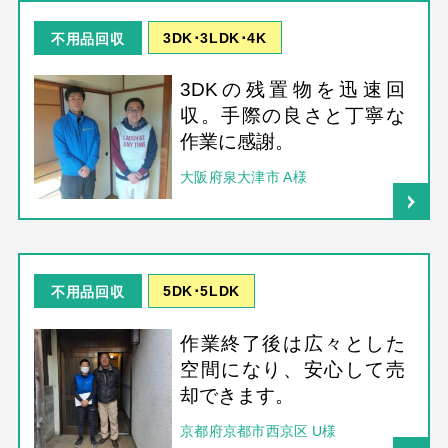
3DK･3LDK･4K
不用品回収
3DKの残置物を迅速回
収。手際の良さと丁寧な
作業に感謝。
大阪府泉大津市 A様
5DK･5LDK
不用品回収
作業終了後は広々とした
空間になり、安心して売
却できます。
京都府京都市西京区 U様