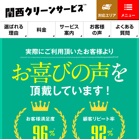
対応エリア
メニュー
選ばれる
サービス
お客様
よくある
料金
理由
案内
の声
質問
実際にご利用頂いたお客様より