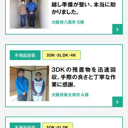
越し準備が整い、本当に助
かりました。
大阪府八尾市 S様
3DK･3LDK･4K
不用品回収
3DKの残置物を迅速回
収。手際の良さと丁寧な作
業に感謝。
大阪府泉大津市 A様
5DK･5LDK
不用品回収