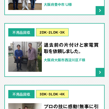
大阪府豊中市 U様
2DK･2LDK･3K
不用品回収
退去前の片付けと家電買
取を依頼しました。
大阪府大阪市西淀川区 F様
3DK･3LDK･4K
不用品回収
プロの技に感動！無事に引