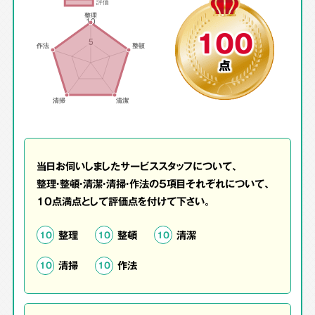
100
点
当日お伺いしましたサービススタッフについて、
整理・整頓・清潔・清掃・作法の5項目それぞれについて、
10点満点として評価点を付けて下さい。
整理
整頓
清潔
10
10
10
清掃
作法
10
10