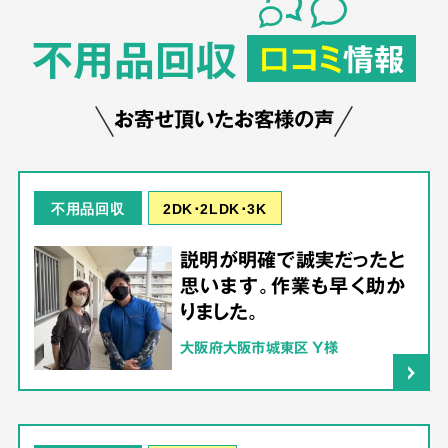
不用品回収
口コミ
情報
お寄せ頂いたお客様の声
2DK･2LDK･3K
不用品回収
説明が明確で誠実だったと
思います。作業も早く助か
りました。
大阪府大阪市城東区 Y様