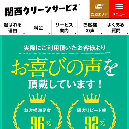
対応エリア
メニュー
選ばれる
サービス
お客様
よくある
料金
理由
案内
の声
質問
実際にご利用頂いたお客様より