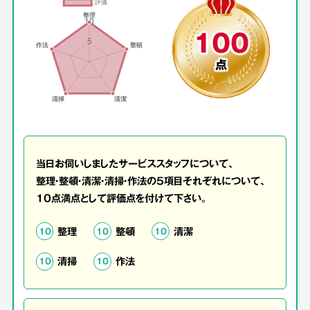
100
点
当日お伺いしましたサービススタッフについて、
整理・整頓・清潔・清掃・作法の5項目それぞれについて、
10点満点として評価点を付けて下さい。
整理
整頓
清潔
10
10
10
清掃
作法
10
10