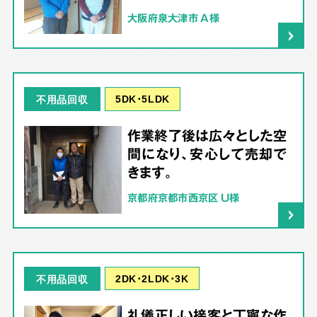
大阪府泉大津市 A様
5DK･5LDK
不用品回収
作業終了後は広々とした空
間になり、安心して売却で
きます。
京都府京都市西京区 U様
2DK･2LDK･3K
不用品回収
礼儀正しい接客と丁寧な作