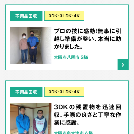
3DK･3LDK･4K
不用品回収
プロの技に感動！無事に引
越し準備が整い、本当に助
かりました。
大阪府八尾市 S様
3DK･3LDK･4K
不用品回収
3DKの残置物を迅速回
収。手際の良さと丁寧な作
業に感謝。
大阪府泉大津市 A様