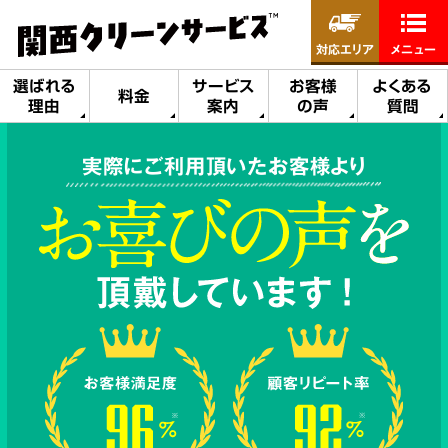
対応エリア
メニュー
選ばれる
サービス
お客様
よくある
料金
理由
案内
の声
質問
実際にご利用頂いたお客様より