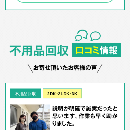
不用品回収
口コミ
情報
お寄せ頂いたお客様の声
2DK･2LDK･3K
不用品回収
説明が明確で誠実だったと
思います。作業も早く助か
りました。