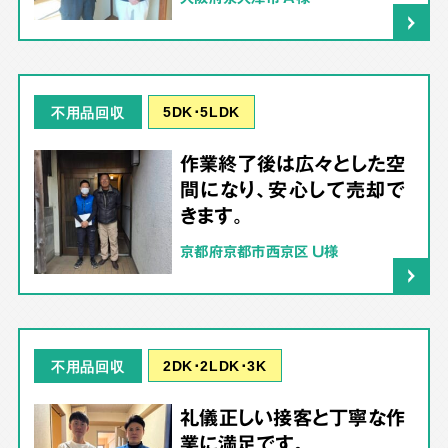
5DK･5LDK
不用品回収
作業終了後は広々とした空
間になり、安心して売却で
きます。
京都府京都市西京区 U様
2DK･2LDK･3K
不用品回収
礼儀正しい接客と丁寧な作
業に満足です。