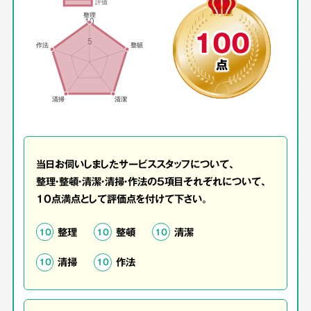
100
点
当日お伺いしましたサービススタッフについて、
整理・整頓・清潔・清掃・作法の5項目それぞれについて、
10点満点として評価点を付けて下さい。
整理
整頓
清潔
10
10
10
清掃
作法
10
10