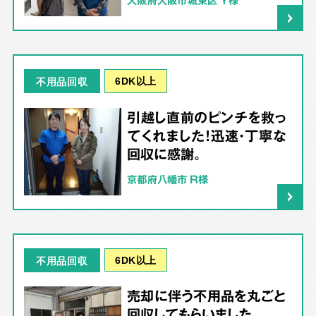
大阪府大阪市城東区 Y様
6DK以上
不用品回収
引越し直前のピンチを救っ
てくれました！迅速・丁寧な
回収に感謝。
京都府八幡市 R様
6DK以上
不用品回収
売却に伴う不用品を丸ごと
回収してもらいました。