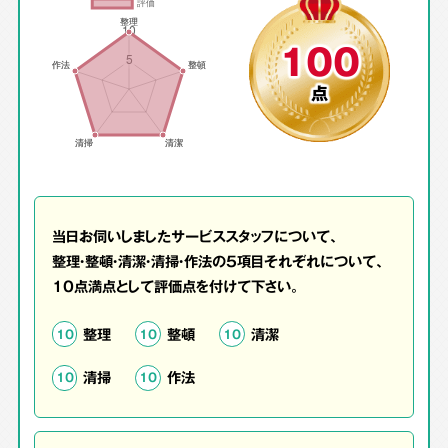
100
点
当日お伺いしましたサービススタッフについて、
整理・整頓・清潔・清掃・作法の5項目それぞれについて、
10点満点として評価点を付けて下さい。
整理
整頓
清潔
10
10
10
清掃
作法
10
10