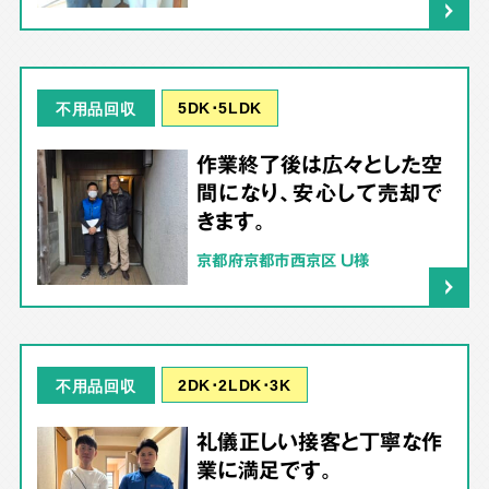
5DK･5LDK
不用品回収
作業終了後は広々とした空
間になり、安心して売却で
きます。
京都府京都市西京区 U様
2DK･2LDK･3K
不用品回収
礼儀正しい接客と丁寧な作
業に満足です。