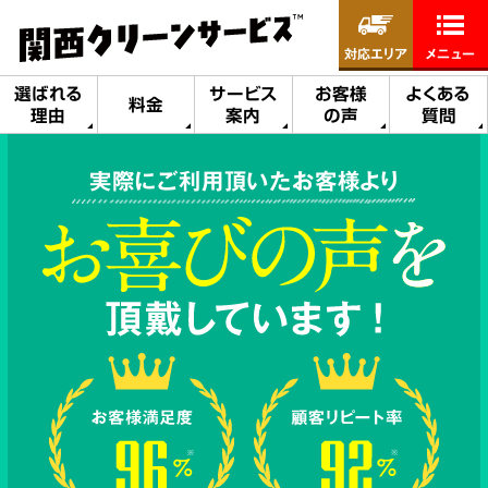
対応エリア
メニュー
選ばれる
サービス
お客様
よくある
料金
理由
案内
の声
質問
実際にご利用頂いたお客様より