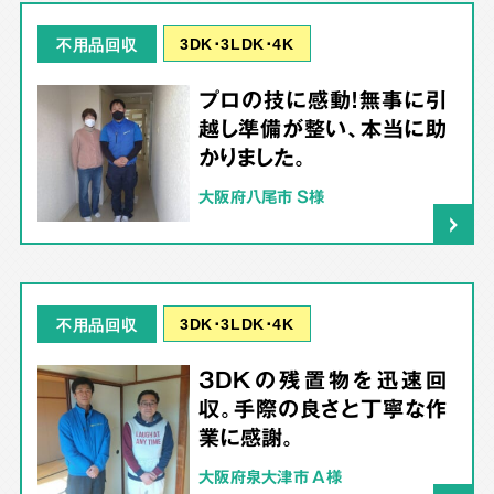
3DK･3LDK･4K
不用品回収
プロの技に感動！無事に引
越し準備が整い、本当に助
かりました。
大阪府八尾市 S様
3DK･3LDK･4K
不用品回収
3DKの残置物を迅速回
収。手際の良さと丁寧な作
業に感謝。
大阪府泉大津市 A様